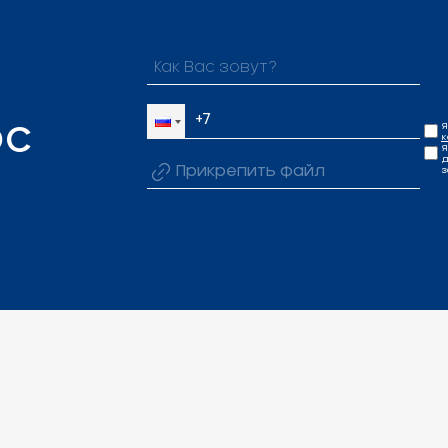
Я
ОС
к
Я
д
Прикрепить файл
з