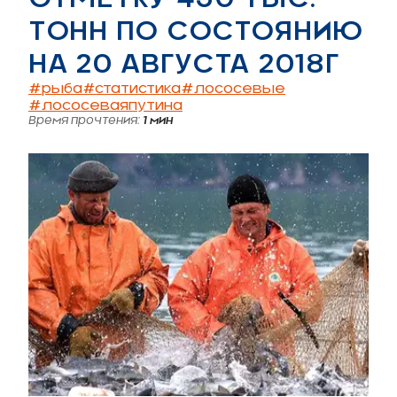
ТОНН ПО СОСТОЯНИЮ
НА 20 АВГУСТА 2018Г
#
рыба
#
статистика
#
лососевые
#
лососеваяпутина
Время прочтения:
1
мин