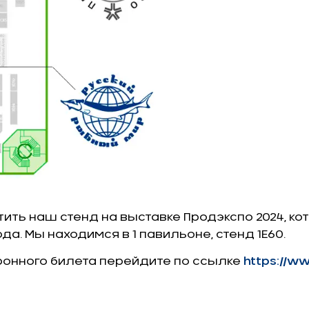
ть наш стенд на выставке Продэкспо 2024, кот
ода. Мы находимся в 1 павильоне, стенд 1Е60.
ронного билета перейдите по ссылке
https://ww