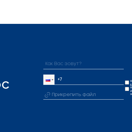
Я
ОС
к
Я
д
Прикрепить файл
з